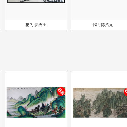
花鸟·郭石夫
书法·陈治元