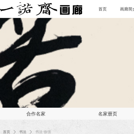
首页
画廊简
合作名家
名家册页
首页
ꄲ
书法
ꄲ
书法·徐强