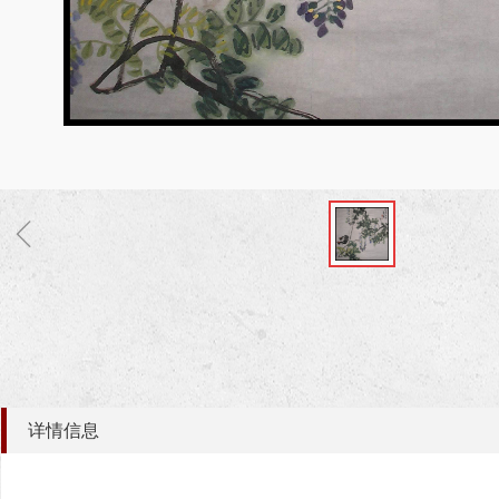
ꁆ
详情信息