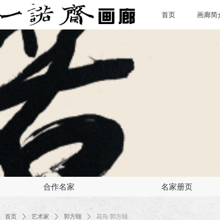
首页
画廊简
合作名家
名家册页
首页
ꄲ
艺术家
ꄲ
郭方颐
ꄲ
花鸟·郭方颐