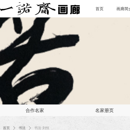
首页
画廊简
合作名家
名家册页
首页
ꄲ
书法
ꄲ
书法·刘恒